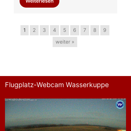
Weiterlesen
1
2
3
4
5
6
7
8
9
weiter »
Flugplatz-Webcam Wasserkuppe