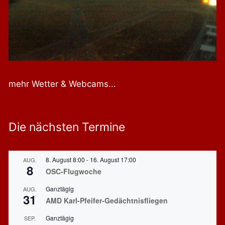
mehr Wetter & Webcams...
Die nächsten Termine
8. August 8:00
-
16. August 17:00
AUG.
8
OSC-Flugwoche
Ganztägig
AUG.
31
AMD Karl-Pfeifer-Gedächtnisfliegen
Ganztägig
SEP.