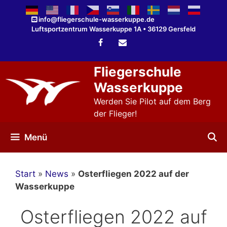
Zum
Inhalt
info@fliegerschule-wasserkuppe.de
Luftsportzentrum Wasserkuppe 1A • 36129 Gersfeld
springen
Fliegerschule
Wasserkuppe
Werden Sie Pilot auf dem Berg
der Flieger!
Menü
Start
»
News
»
Osterfliegen 2022 auf der
Wasserkuppe
Osterfliegen 2022 auf