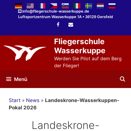
Zum
Inhalt
info@fliegerschule-wasserkuppe.de
Luftsportzentrum Wasserkuppe 1A • 36129 Gersfeld
springen
Fliegerschule
Wasserkuppe
Werden Sie Pilot auf dem Berg
der Flieger!
Menü
Start
»
News
»
Landeskrone-Wasserkuppen-
Pokal 2026
Landeskrone-