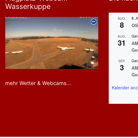
Wasserkuppe
8. 
AUG.
8
OS
Gan
AUG.
31
AMD
Ge
Gan
SEP.
3
AM
Ge
mehr Wetter & Webcams...
Kalender anz