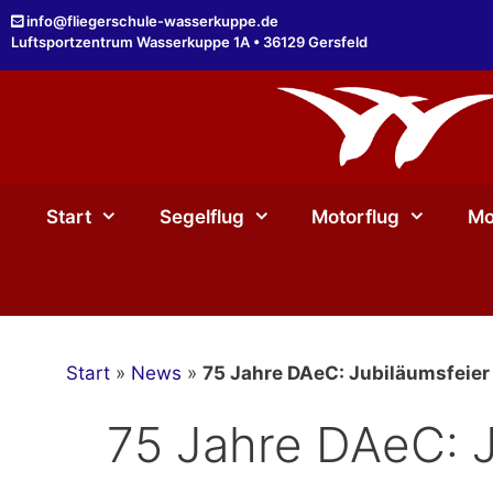
Zum
info@fliegerschule-wasserkuppe.de
Inhalt
Luftsportzentrum Wasserkuppe 1A • 36129 Gersfeld
springen
Start
Segelflug
Motorflug
Mo
Start
»
News
»
75 Jahre DAeC: Jubiläumsfeier
75 Jahre DAeC: 