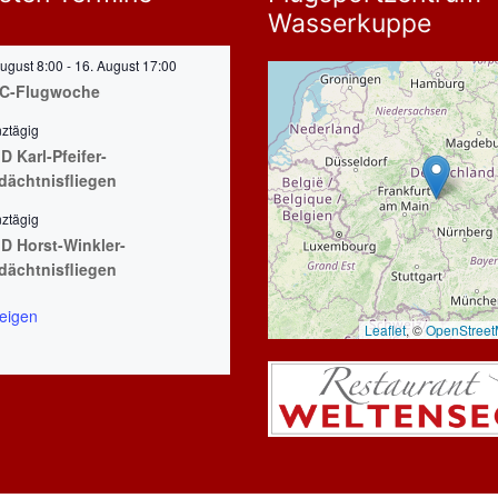
Wasserkuppe
August 8:00
-
16. August 17:00
C-Flugwoche
ztägig
 Karl-Pfeifer-
dächtnisfliegen
ztägig
D Horst-Winkler-
dächtnisfliegen
eigen
Leaflet
, ©
OpenStree