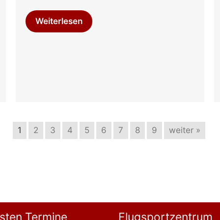
Weiterlesen
1
2
3
4
5
6
7
8
9
weiter »
sten Termine
Flugsportzentrum