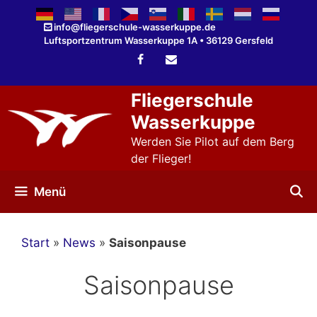
Zum
Inhalt
info@fliegerschule-wasserkuppe.de
Luftsportzentrum Wasserkuppe 1A • 36129 Gersfeld
springen
Fliegerschule
Wasserkuppe
Werden Sie Pilot auf dem Berg
der Flieger!
Menü
Start
»
News
»
Saisonpause
Saisonpause