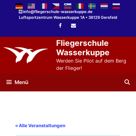
Zum
Inhalt
info@fliegerschule-wasserkuppe.de
Luftsportzentrum Wasserkuppe 1A • 36129 Gersfeld
springen
Fliegerschule
Wasserkuppe
Werden Sie Pilot auf dem Berg
der Flieger!
Menü
« Alle Veranstaltungen