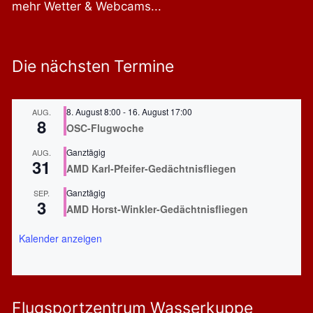
a
mehr Wetter & Webcams...
t
i
o
Die nächsten Termine
n
8. August 8:00
-
16. August 17:00
AUG.
8
OSC-Flugwoche
Ganztägig
AUG.
31
AMD Karl-Pfeifer-Gedächtnisfliegen
Ganztägig
SEP.
3
AMD Horst-Winkler-Gedächtnisfliegen
Kalender anzeigen
Flugsportzentrum Wasserkuppe