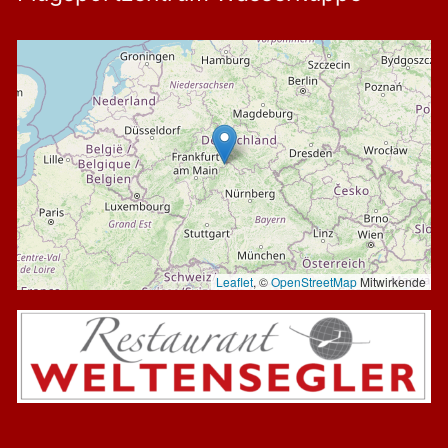
Leaflet
, ©
OpenStreetMap
Mitwirkende