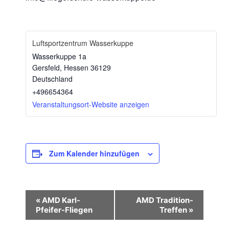
Luftsportzentrum Wasserkuppe
Wasserkuppe 1a
Gersfeld
,
Hessen
36129
Deutschland
+496654364
Veranstaltungsort-Website anzeigen
Zum Kalender hinzufügen
V
«
AMD Karl-
AMD Tradition-
e
Pfeifer-Fliegen
Treffen
»
r