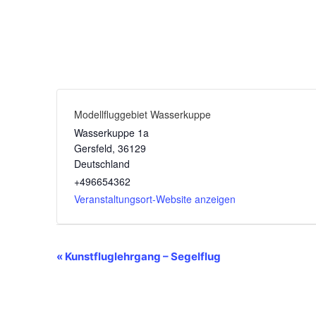
Modellfluggebiet Wasserkuppe
Wasserkuppe 1a
Gersfeld
,
36129
Deutschland
+496654362
Veranstaltungsort-Website anzeigen
V
«
Kunstfluglehrgang – Segelflug
e
r
a