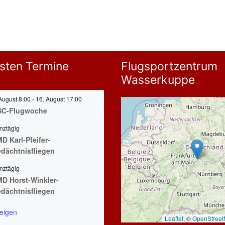
sten Termine
Flugsportzentrum
Wasserkuppe
August 8:00
-
16. August 17:00
SC-Flugwoche
nztägig
D Karl-Pfeifer-
dächtnisfliegen
nztägig
D Horst-Winkler-
dächtnisfliegen
eigen
Leaflet
, ©
OpenStree