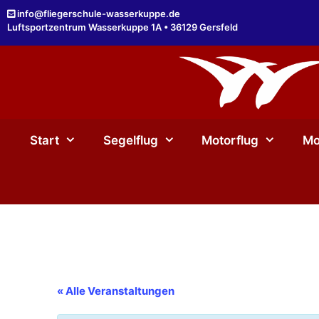
Zum
info@fliegerschule-wasserkuppe.de
Inhalt
Luftsportzentrum Wasserkuppe 1A • 36129 Gersfeld
springen
Start
Segelflug
Motorflug
Mo
« Alle Veranstaltungen