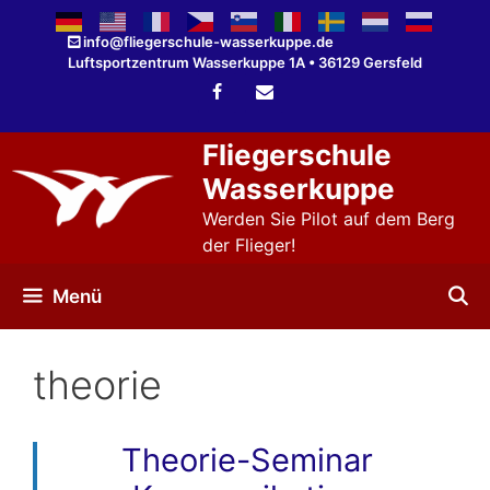
Zum
Inhalt
info@fliegerschule-wasserkuppe.de
Luftsportzentrum Wasserkuppe 1A • 36129 Gersfeld
springen
Fliegerschule
Wasserkuppe
Werden Sie Pilot auf dem Berg
der Flieger!
Menü
theorie
Theorie-Seminar