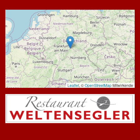
Leaflet
, ©
OpenStreetMap
Mitwirkende