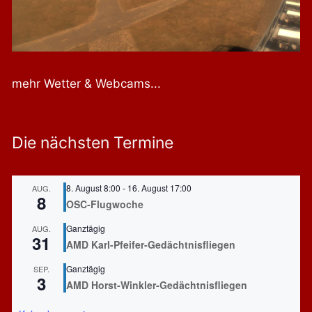
mehr Wetter & Webcams...
Die nächsten Termine
8. August 8:00
-
16. August 17:00
AUG.
8
OSC-Flugwoche
Ganztägig
AUG.
31
AMD Karl-Pfeifer-Gedächtnisfliegen
Ganztägig
SEP.
3
AMD Horst-Winkler-Gedächtnisfliegen