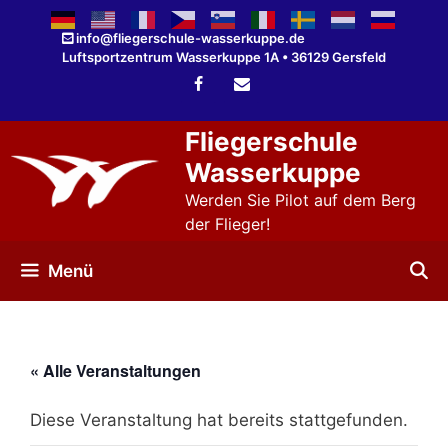
Zum
Inhalt
info@fliegerschule-wasserkuppe.de
Luftsportzentrum Wasserkuppe 1A • 36129 Gersfeld
springen
Fliegerschule
Wasserkuppe
Werden Sie Pilot auf dem Berg
der Flieger!
Menü
« Alle Veranstaltungen
Diese Veranstaltung hat bereits stattgefunden.