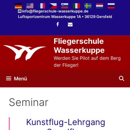
Zum
Inhalt
info@fliegerschule-wasserkuppe.de
Luftsportzentrum Wasserkuppe 1A • 36129 Gersfeld
springen
Fliegerschule
Wasserkuppe
Werden Sie Pilot auf dem Berg
der Flieger!
Menü
Seminar
Kunstflug-Lehrgang