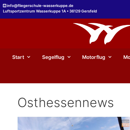
Zum
info@fliegerschule-wasserkuppe.de
Inhalt
Luftsportzentrum Wasserkuppe 1A • 36129 Gersfeld
springen
Start
Segelflug
Motorflug
Mo
Osthessennews