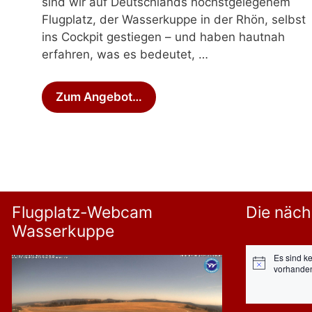
sind wir auf Deutschlands höchstgelegenem
Flugplatz, der Wasserkuppe in der Rhön, selbst
ins Cockpit gestiegen – und haben hautnah
erfahren, was es bedeutet, …
Zum Angebot…
Flugplatz-Webcam
Die näch
Wasserkuppe
Es sind k
Hinweis
vorhande