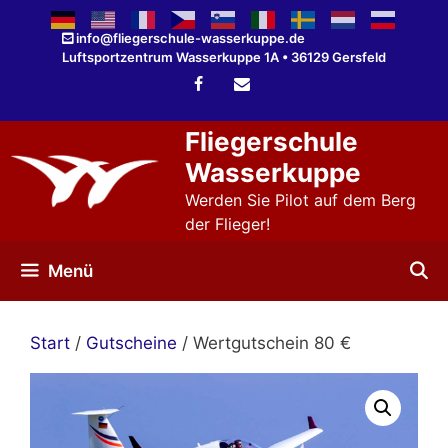
Zum
Inhalt
info@fliegerschule-wasserkuppe.de
Luftsportzentrum Wasserkuppe 1A • 36129 Gersfeld
springen
Fliegerschule
Wasserkuppe
Werden Sie Pilot auf dem Berg
der Flieger!
Menü
Start
/
Gutscheine
/ Wertgutschein 80 €