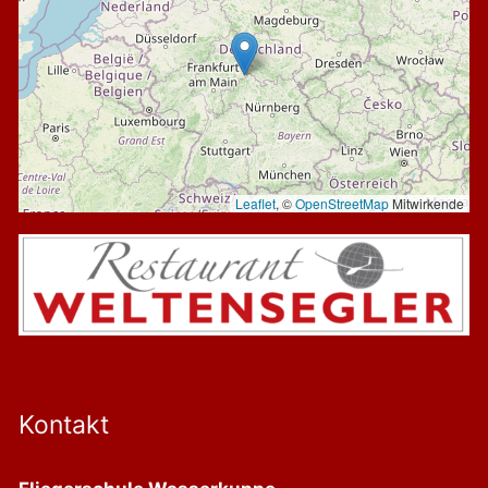
Leaflet
, ©
OpenStreetMap
Mitwirkende
Kontakt