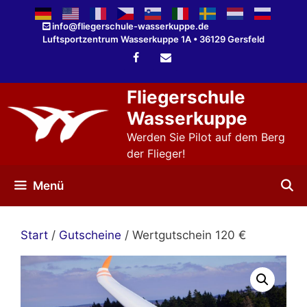
Zum
Inhalt
info@fliegerschule-wasserkuppe.de
Luftsportzentrum Wasserkuppe 1A • 36129 Gersfeld
springen
Fliegerschule
Wasserkuppe
Werden Sie Pilot auf dem Berg
der Flieger!
Menü
Start
/
Gutscheine
/ Wertgutschein 120 €