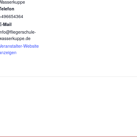
Wasserkuppe
Telefon
+496654364
E-Mail
info@fliegerschule-
wasserkuppe.de
Veranstalter-Website
anzeigen