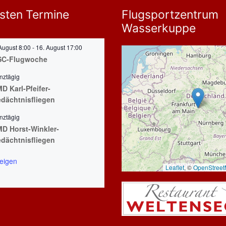
sten Termine
Flugsportzentrum
Wasserkuppe
August 8:00
-
16. August 17:00
SC-Flugwoche
nztägig
D Karl-Pfeifer-
dächtnisfliegen
nztägig
D Horst-Winkler-
dächtnisfliegen
eigen
Leaflet
, ©
OpenStree