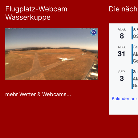
Flugplatz-Webcam
Die näch
Wasserkuppe
8. 
AUG.
8
O
Ga
AUG.
31
AM
Ge
Ga
SEP.
3
AM
Ge
mehr Wetter & Webcams...
Kalender anz