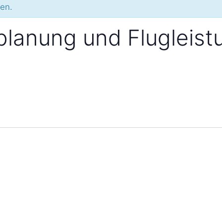
den.
planung und Flugleist