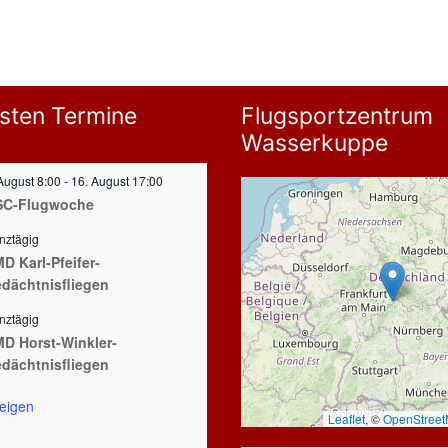
sten Termine
Flugsportzentrum
Wasserkuppe
August 8:00
-
16. August 17:00
SC-Flugwoche
nztägig
D Karl-Pfeifer-
dächtnisfliegen
nztägig
D Horst-Winkler-
dächtnisfliegen
eigen
Leaflet
, ©
OpenStree