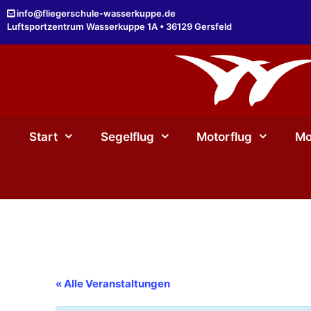
Zum
info@fliegerschule-wasserkuppe.de
Inhalt
Luftsportzentrum Wasserkuppe 1A • 36129 Gersfeld
springen
Start
Segelflug
Motorflug
Mo
« Alle Veranstaltungen