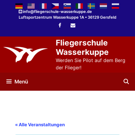
Zum
Inhalt
info@fliegerschule-wasserkuppe.de
Luftsportzentrum Wasserkuppe 1A • 36129 Gersfeld
springen
Fliegerschule
Wasserkuppe
Werden Sie Pilot auf dem Berg
der Flieger!
Menü
« Alle Veranstaltungen