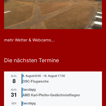
N
a
v
i
g
a
t
mehr Wetter & Webcams...
i
o
n
Die nächsten Termine
8. August 8:00
-
16. August 17:00
AUG.
8
OSC-Flugwoche
Ganztägig
AUG.
31
AMD Karl-Pfeifer-Gedächtnisfliegen
Ganztägig
SEP.