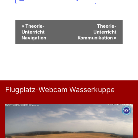
V
«
Theorie-
Theorie-
e
Unterricht
Unterricht
Navigation
Kommunikation
»
r
a
n
s
t
a
Flugplatz-Webcam Wasserkuppe
l
t
u
n
g
-