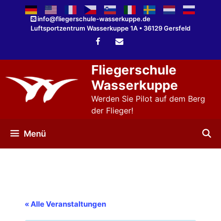
Zum
Inhalt
info@fliegerschule-wasserkuppe.de
Luftsportzentrum Wasserkuppe 1A • 36129 Gersfeld
springen
Fliegerschule
Wasserkuppe
Werden Sie Pilot auf dem Berg
der Flieger!
Menü
« Alle Veranstaltungen