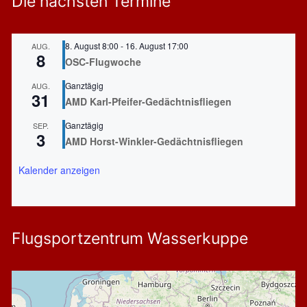
Die nächsten Termine
8. August 8:00
-
16. August 17:00
AUG.
8
OSC-Flugwoche
Ganztägig
AUG.
31
AMD Karl-Pfeifer-Gedächtnisfliegen
Ganztägig
SEP.
3
AMD Horst-Winkler-Gedächtnisfliegen
Kalender anzeigen
Flugsportzentrum Wasserkuppe