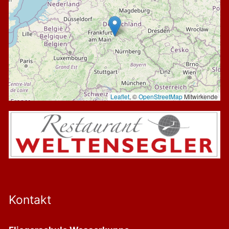
Leaflet
, ©
OpenStreetMap
Mitwirkende
Kontakt