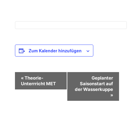
Zum Kalender hinzufügen
V
«
Theorie-
Geplanter
e
Unterrricht MET
Saisonstart auf
der Wasserkuppe
r
»
a
n
s
t
a