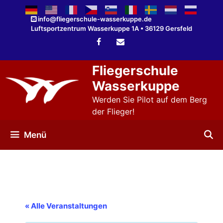
Zum
Inhalt
info@fliegerschule-wasserkuppe.de
Luftsportzentrum Wasserkuppe 1A • 36129 Gersfeld
springen
Fliegerschule
Wasserkuppe
Werden Sie Pilot auf dem Berg
der Flieger!
Menü
« Alle Veranstaltungen