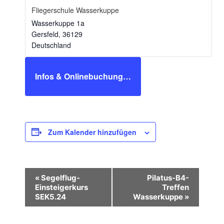
Fliegerschule Wasserkuppe
Wasserkuppe 1a
Gersfeld
,
36129
Deutschland
Infos & Onlinebuchung…
Zum Kalender hinzufügen
V
«
Segelflug-
Pilatus-B4-
e
Einsteigerkurs
Treffen
SEK5.24
Wasserkuppe
»
r
a