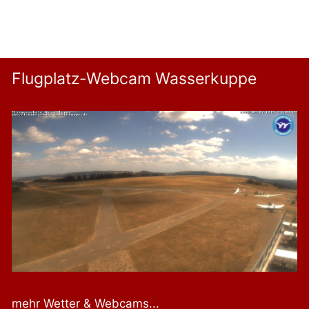
n
s
t
a
Flugplatz-Webcam Wasserkuppe
l
t
u
n
g
-
N
a
v
i
g
a
t
mehr Wetter & Webcams...