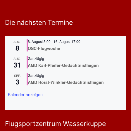
i
o
n
Die nächsten Termine
8. August 8:00
-
16. August 17:00
AUG.
8
OSC-Flugwoche
Ganztägig
AUG.
31
AMD Karl-Pfeifer-Gedächtnisfliegen
Ganztägig
SEP.
3
AMD Horst-Winkler-Gedächtnisfliegen
Kalender anzeigen
Flugsportzentrum Wasserkuppe