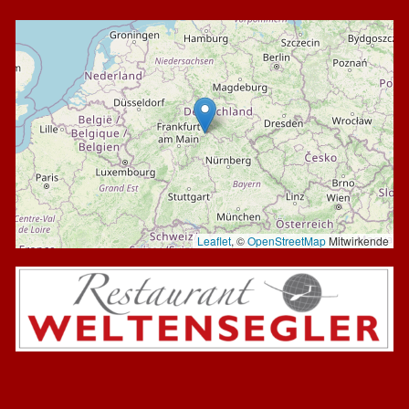
Leaflet
, ©
OpenStreetMap
Mitwirkende