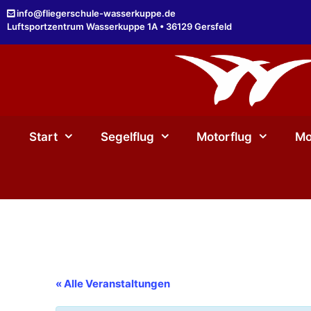
Zum
info@fliegerschule-wasserkuppe.de
Inhalt
Luftsportzentrum Wasserkuppe 1A • 36129 Gersfeld
springen
Start
Segelflug
Motorflug
Mo
« Alle Veranstaltungen