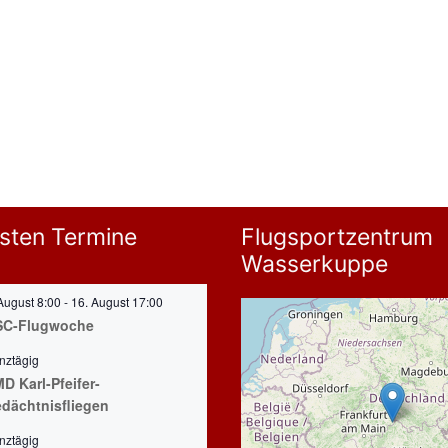
sten Termine
Flugsportzentrum
Wasserkuppe
August 8:00
-
16. August 17:00
SC-Flugwoche
nztägig
D Karl-Pfeifer-
dächtnisfliegen
nztägig