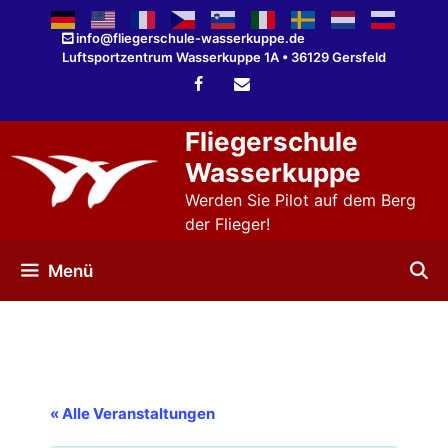
Zum
Inhalt
info@fliegerschule-wasserkuppe.de
Luftsportzentrum Wasserkuppe 1A • 36129 Gersfeld
springen
Fliegerschule
Wasserkuppe
Werden Sie Pilot auf dem Berg
der Flieger!
Menü
« Alle Veranstaltungen