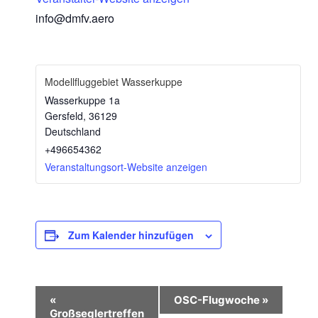
info@dmfv.aero
Modellfluggebiet Wasserkuppe
Wasserkuppe 1a
Gersfeld
,
36129
Deutschland
+496654362
Veranstaltungsort-Website anzeigen
Zum Kalender hinzufügen
V
«
OSC-Flugwoche
»
e
Großseglertreffen