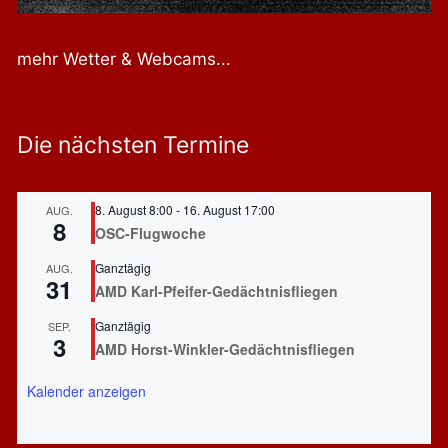
g
a
t
mehr Wetter & Webcams...
i
o
n
Die nächsten Termine
8. August 8:00
-
16. August 17:00
AUG.
8
OSC-Flugwoche
Ganztägig
AUG.
31
AMD Karl-Pfeifer-Gedächtnisfliegen
Ganztägig
SEP.
3
AMD Horst-Winkler-Gedächtnisfliegen
Kalender anzeigen