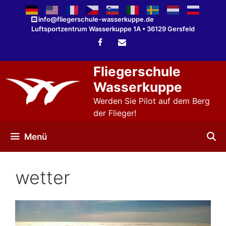
Zum
Inhalt
info@fliegerschule-wasserkuppe.de
Luftsportzentrum Wasserkuppe 1A • 36129 Gersfeld
springen
Fliegerschule
Wasserkuppe
Werden Sie Pilot auf dem Berg
der Flieger!
Menü
wetter