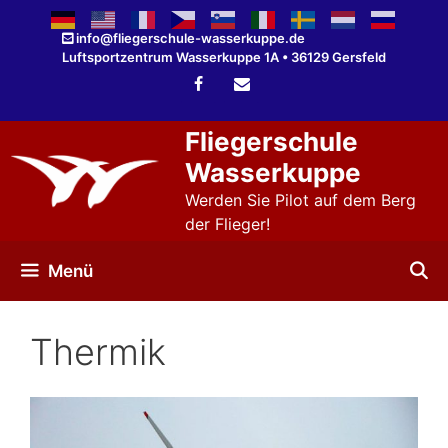
Zum
Inhalt
info@fliegerschule-wasserkuppe.de
Luftsportzentrum Wasserkuppe 1A • 36129 Gersfeld
springen
Fliegerschule
Wasserkuppe
Werden Sie Pilot auf dem Berg
der Flieger!
Menü
Thermik