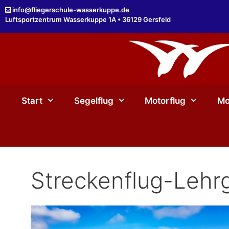
Zum
info@fliegerschule-wasserkuppe.de
Inhalt
Luftsportzentrum Wasserkuppe 1A • 36129 Gersfeld
springen
Start
Segelflug
Motorflug
Mo
Streckenflug-Lehr