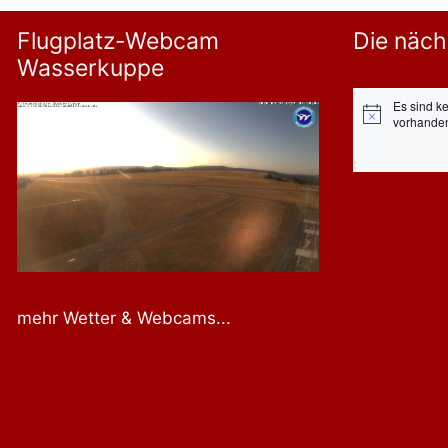
Flugplatz-Webcam
Die näch
Wasserkuppe
Es sind k
Hinweis
vorhande
mehr Wetter & Webcams...