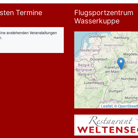
sten Termine
Flugsportzentrum
Wasserkuppe
eine anstehenden Veranstaltungen
n.
Leaflet
, ©
OpenStree