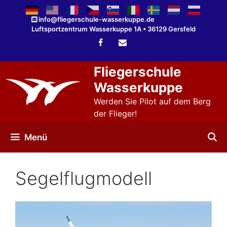
Zum
Inhalt
info@fliegerschule-wasserkuppe.de
Luftsportzentrum Wasserkuppe 1A • 36129 Gersfeld
springen
Fliegerschule
Wasserkuppe
Werden Sie Pilot auf dem Berg
der Flieger!
Menü
Segelflugmodell