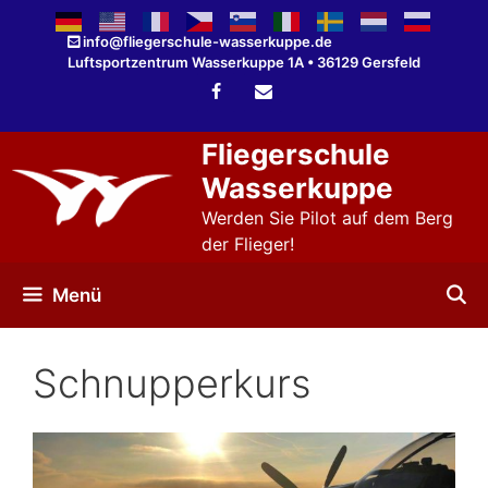
Zum
Inhalt
info@fliegerschule-wasserkuppe.de
Luftsportzentrum Wasserkuppe 1A • 36129 Gersfeld
springen
Fliegerschule
Wasserkuppe
Werden Sie Pilot auf dem Berg
der Flieger!
Menü
Schnupperkurs