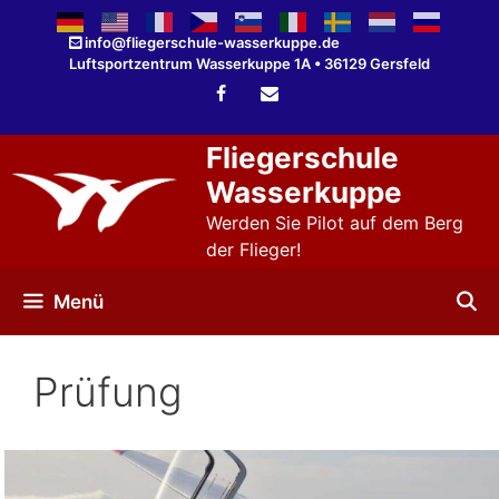
Zum
Inhalt
info@fliegerschule-wasserkuppe.de
Luftsportzentrum Wasserkuppe 1A • 36129 Gersfeld
springen
Fliegerschule
Wasserkuppe
Werden Sie Pilot auf dem Berg
der Flieger!
Menü
Prüfung