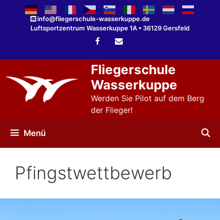
Zum
Inhalt
info@fliegerschule-wasserkuppe.de
Luftsportzentrum Wasserkuppe 1A • 36129 Gersfeld
springen
Fliegerschule
Wasserkuppe
Werden Sie Pilot auf dem Berg
der Flieger!
Menü
Pfingstwettbewerb