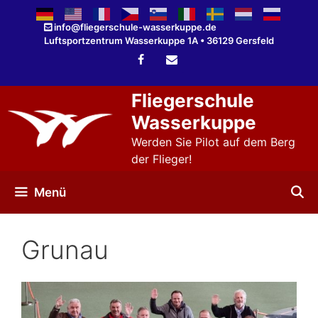
Zum
Inhalt
info@fliegerschule-wasserkuppe.de
Luftsportzentrum Wasserkuppe 1A • 36129 Gersfeld
springen
Fliegerschule
Wasserkuppe
Werden Sie Pilot auf dem Berg
der Flieger!
Menü
Grunau