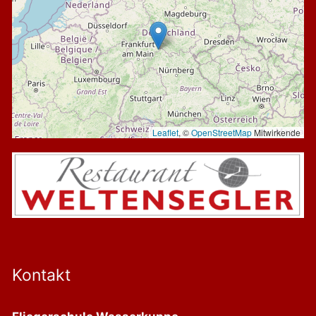
Leaflet
, ©
OpenStreetMap
Mitwirkende
Kontakt