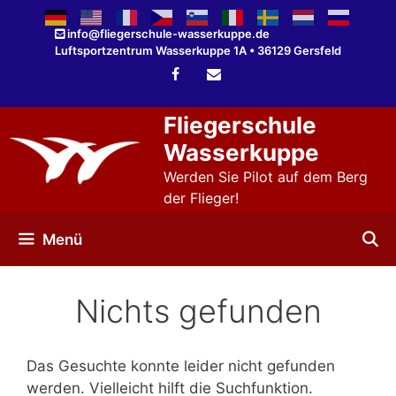
Zum
Inhalt
info@fliegerschule-wasserkuppe.de
Luftsportzentrum Wasserkuppe 1A • 36129 Gersfeld
springen
Fliegerschule
Wasserkuppe
Werden Sie Pilot auf dem Berg
der Flieger!
Menü
Nichts gefunden
Das Gesuchte konnte leider nicht gefunden
werden. Vielleicht hilft die Suchfunktion.