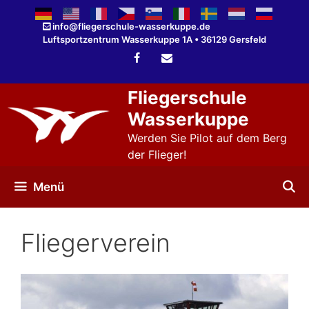
Zum
Inhalt
info@fliegerschule-wasserkuppe.de
Luftsportzentrum Wasserkuppe 1A • 36129 Gersfeld
springen
Fliegerschule
Wasserkuppe
Werden Sie Pilot auf dem Berg
der Flieger!
Menü
Fliegerverein