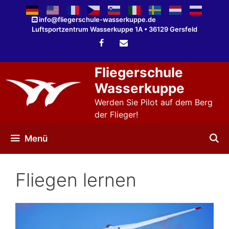
Zum
Inhalt
info@fliegerschule-wasserkuppe.de
Luftsportzentrum Wasserkuppe 1A • 36129 Gersfeld
springen
Fliegerschule
Wasserkuppe
Werden Sie Pilot auf dem Berg
der Flieger!
Menü
Fliegen lernen