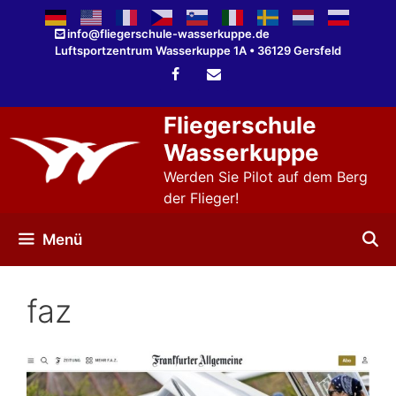
Zum
Inhalt
info@fliegerschule-wasserkuppe.de
Luftsportzentrum Wasserkuppe 1A • 36129 Gersfeld
springen
Fliegerschule
Wasserkuppe
Werden Sie Pilot auf dem Berg
der Flieger!
Menü
faz