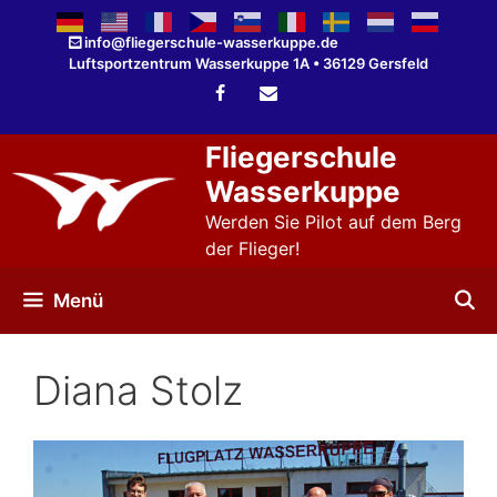
Zum
Inhalt
info@fliegerschule-wasserkuppe.de
Luftsportzentrum Wasserkuppe 1A • 36129 Gersfeld
springen
Fliegerschule
Wasserkuppe
Werden Sie Pilot auf dem Berg
der Flieger!
Menü
Diana Stolz