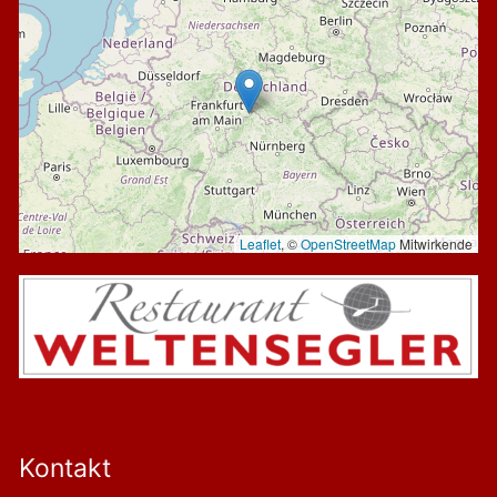
Leaflet
, ©
OpenStreetMap
Mitwirkende
Kontakt