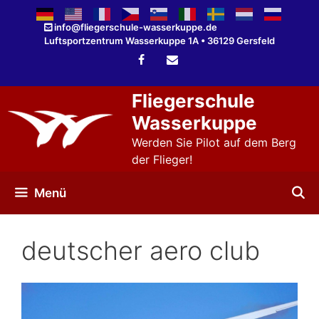
Zum
Inhalt
info@fliegerschule-wasserkuppe.de
Luftsportzentrum Wasserkuppe 1A • 36129 Gersfeld
springen
Fliegerschule
Wasserkuppe
Werden Sie Pilot auf dem Berg
der Flieger!
Menü
deutscher aero club