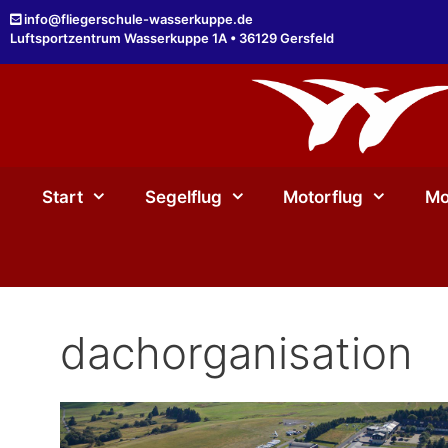
Zum
info@fliegerschule-wasserkuppe.de
Inhalt
Luftsportzentrum Wasserkuppe 1A • 36129 Gersfeld
springen
Start
Segelflug
Motorflug
Mo
dachorganisation