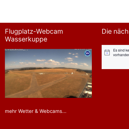
Flugplatz-Webcam
Die näch
Wasserkuppe
Es sind k
Hinweis
vorhande
mehr Wetter & Webcams...