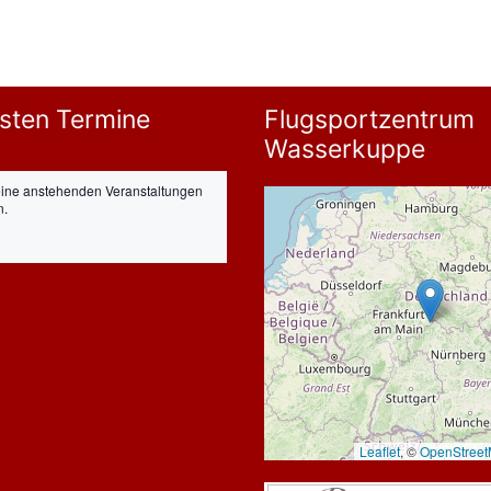
sten Termine
Flugsportzentrum
Wasserkuppe
eine anstehenden Veranstaltungen
n.
Leaflet
, ©
OpenStree