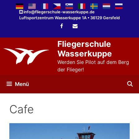
Zum
Inhalt
info@fliegerschule-wasserkuppe.de
Luftsportzentrum Wasserkuppe 1A • 36129 Gersfeld
springen
Fliegerschule
Wasserkuppe
Werden Sie Pilot auf dem Berg
der Flieger!
Menü
Cafe