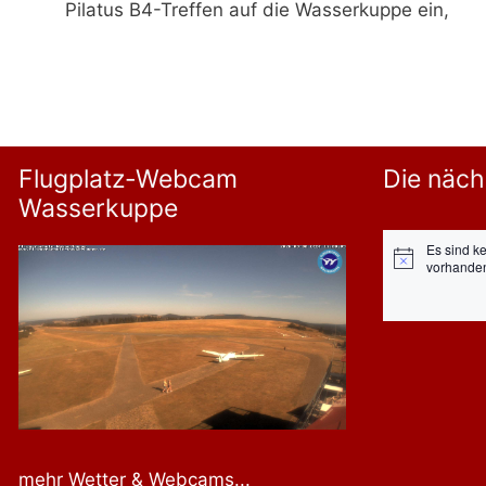
Pilatus B4-Treffen auf die Wasserkuppe ein,
Flugplatz-Webcam
Die näch
Wasserkuppe
Es sind k
Hinweis
vorhande
mehr Wetter & Webcams...