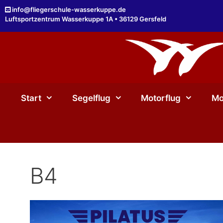
Zum
info@fliegerschule-wasserkuppe.de
Inhalt
Luftsportzentrum Wasserkuppe 1A • 36129 Gersfeld
springen
Start
Segelflug
Motorflug
Mo
B4