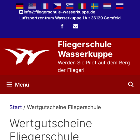
Zum
Inhalt
info@fliegerschule-wasserkuppe.de
Luftsportzentrum Wasserkuppe 1A • 36129 Gersfeld
springen
Fliegerschule
Wasserkuppe
Werden Sie Pilot auf dem Berg
der Flieger!
Menü
Start
/ Wertgutscheine Fliegerschule
Wertgutscheine
Fliegerschule