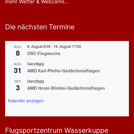
mehr Wetter & Webcams...
Die nächsten Termine
8. August 8:00
-
16. August 17:00
AUG.
8
OSC-Flugwoche
Ganztägig
AUG.
31
AMD Karl-Pfeifer-Gedächtnisfliegen
Ganztägig
SEP.
3
AMD Horst-Winkler-Gedächtnisfliegen
Kalender anzeigen
Flugsportzentrum Wasserkuppe