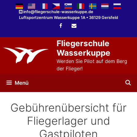
Zum
Inhalt
info@fliegerschule-wasserkuppe.de
Luftsportzentrum Wasserkuppe 1A • 36129 Gersfeld
springen
Fliegerschule
Wasserkuppe
Werden Sie Pilot auf dem Berg
der Flieger!
Menü
Gebührenübersicht für
Fliegerlager und
Gastpiloten