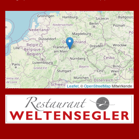
Leaflet
, ©
OpenStreetMap
Mitwirkende